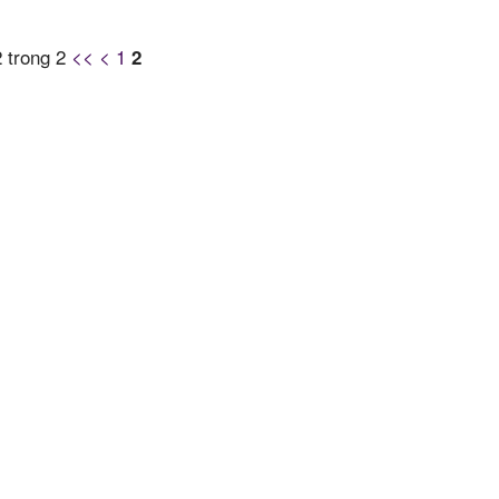
 trong 2
<<
<
1
2