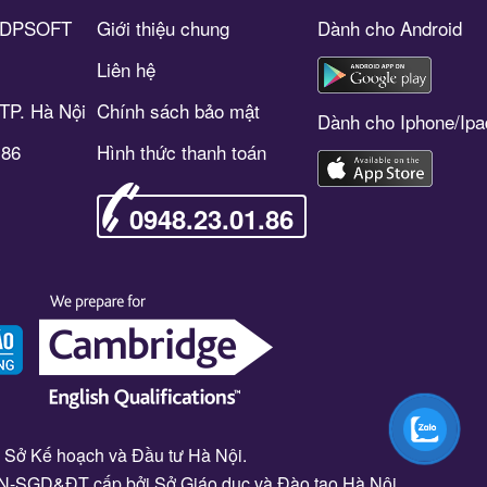
c DPSOFT
Giới thiệu chung
Dành cho Android
Liên hệ
TP. Hà Nội
Chính sách bảo mật
Dành cho Iphone/Ipa
.86
Hình thức thanh toán
0948.23.01.86
Sở Kế hoạch và Đầu tư Hà Nội.
CN-SGD&ĐT cấp bởi Sở Giáo dục và Đào tạo Hà Nội.