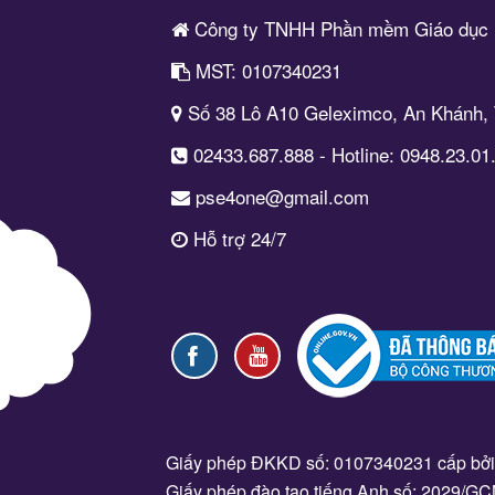
Công ty TNHH Phần mềm Giáo dụ
MST: 0107340231
Số 38 Lô A10 Geleximco, An Khánh, 
02433.687.888 - Hotline: 0948.23.01
pse4one@gmail.com
Hỗ trợ 24/7
Giấy phép ĐKKD số: 0107340231 cấp bởi 
Giấy phép đào tạo tiếng Anh số: 2029/G