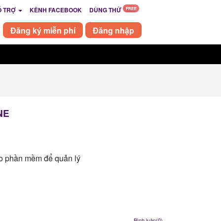
Ỗ TRỢ
KÊNH FACEBOOK
DÙNG THỬ
Đăng ký miễn phí
Đăng nhập
NE
ào phần mềm để quản lý
Bình luận(0)